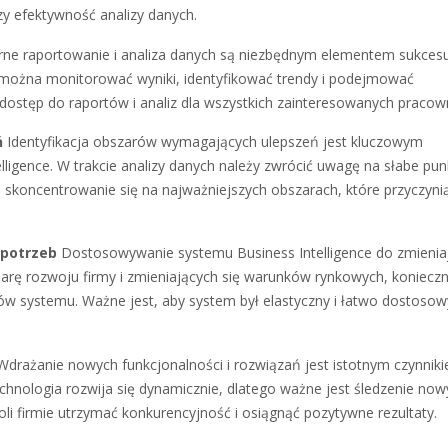
zy efektywność analizy danych.
ne raportowanie i analiza danych są niezbędnym elementem sukces
m można monitorować wyniki, identyfikować trendy i podejmować
dostęp do raportów i analiz dla wszystkich zainteresowanych pracow
ń
Identyfikacja obszarów wymagających ulepszeń jest kluczowym
ligence. W trakcie analizy danych należy zwrócić uwagę na słabe punk
skoncentrowanie się na najważniejszych obszarach, które przyczynią
 potrzeb
Dostosowywanie systemu Business Intelligence do zmienia
iarę rozwoju firmy i zmieniających się warunków rynkowych, koniecz
w systemu. Ważne jest, aby system był elastyczny i łatwo dostoso
drażanie nowych funkcjonalności i rozwiązań jest istotnym czynnik
chnologia rozwija się dynamicznie, dlatego ważne jest śledzenie now
i firmie utrzymać konkurencyjność i osiągnąć pozytywne rezultaty.