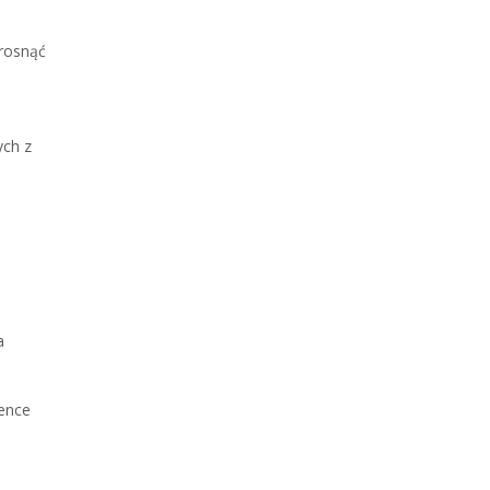
 rosnąć
ych z
a
gence