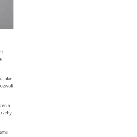
 i
e
. Jakie
pozwoli
żenia
trzeby
ramu