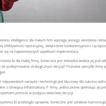
ness Intelligence dla małych firm wymaga jasnego określenia celów
wę efektywności operacyjnej, zwiększenie konkurencyjności czy lepsz
ć się na najważniejszych aspektach implementacji.
enia BI dla małej firmy, konieczna jest dokładna analiza jej potrzeb
e do podejmowania strategicznych decyzji? Poznanie specyfiki firmy 
gań.
 odpowiednich narzędzi i technologii jest kluczowy dla sukcesu wdro
e z istniejącą infrastrukturą IT firmy, jednocześnie spełniając jej po
ekspertami pomoże w podjęciu właściwej decyzji.
systemu BI przebiegło sprawnie, konieczne jest ustalenie harmonog