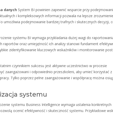
na danych
System BI powinien zapewnić wsparcie przy podejmowan
aktualnych i kompleksowych informacji pozwala na lepsze zrozumieni
 To umożliwia podejmowanie bardziej trafnych i skutecznych decyzji, 
ożenie systemu BI wymaga przykładania dużej wagi do raportowania
nych raportów oraz umiejętność ich analizy stanowi fundament efekty
zybkie zidentyfikowanie kluczowych wskaźników i monitorowanie po
tatnim czynnikiem sukcesu jest aktywne uczestnictwo w procesie
yć zaangażowani i odpowiednio przeszkoleni, aby umieć korzystać z
 pracy. Tylko poprzez pełne zaangażowanie i współpracę można osią
lizacja systemu
żenie systemu Business Intelligence wymaga ustalenia konkretnych
pozwolą ocenić efektywność i skuteczność systemu. Przykładowe wsk