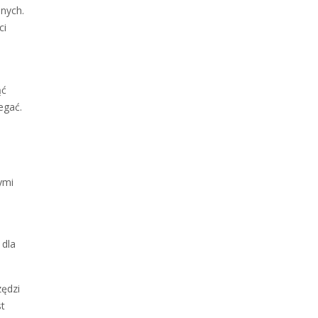
nych.
ci
ąć
egać.
ymi
 dla
zędzi
st