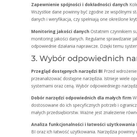
Zapewnienie spójności i dokładności danych
Kole
Wszystkie dane powinny być zgodne ze wspólnymi sta
danych i weryfikacja, czy spełniają one określone kryt
Monitoring jakości danych
Ostatnim czynnikiem suk
monitoring jakości danych. Regularne sprawdzanie j
odpowiednie działania naprawcze. Dzięki temu syste
3. Wybór odpowiednich nar
Przegląd dostępnych narzędzi BI
Przed wdrożeniem
przeanalizować dostępne narzędzia. Istnieje wiele op
systemami oraz ceną. Wybór odpowiedniego narzędzia
Dobór narzędzi odpowiednich dla małych firm
W 
dostosowane do ich specyficznych potrzeb i ogranic
małych przedsiębiorstw. Ważne jest znalezienie rów
Analiza funkcjonalności i łatwości użytkowania
P
BI oraz ich łatwość użytkowania. Narzędzia powinny 