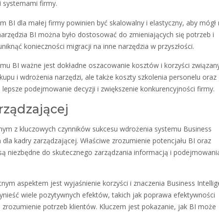
i systemami firmy.
m BI dla małej firmy powinien być skalowalny i elastyczny, aby mógł
narzędzia BI można było dostosować do zmieniających się potrzeb i
iknąć konieczności migracji na inne narzędzia w przyszłości.
u BI ważne jest dokładne oszacowanie kosztów i korzyści związan
kupu i wdrożenia narzędzi, ale także koszty szkolenia personelu oraz
 lepsze podejmowanie decyzji i zwiększenie konkurencyjności firmy.
rządzającej
nym z kluczowych czynników sukcesu wdrożenia systemu Business
ia dla kadry zarządzającej. Właściwe zrozumienie potencjału BI oraz
h są niezbędne do skutecznego zarządzania informacją i podejmowani
nym aspektem jest wyjaśnienie korzyści i znaczenia Business Intelli
nieść wiele pozytywnych efektów, takich jak poprawa efektywności
e zrozumienie potrzeb klientów. Kluczem jest pokazanie, jak BI może