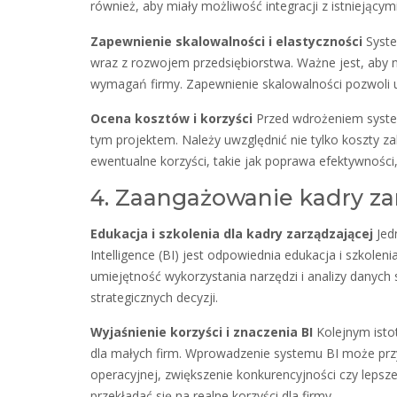
również, aby miały możliwość integracji z istniejącym
Zapewnienie skalowalności i elastyczności
Syste
wraz z rozwojem przedsiębiorstwa. Ważne jest, aby 
wymagań firmy. Zapewnienie skalowalności pozwoli un
Ocena kosztów i korzyści
Przed wdrożeniem system
tym projektem. Należy uwzględnić nie tylko koszty za
ewentualne korzyści, takie jak poprawa efektywności,
4. Zaangażowanie kadry za
Edukacja i szkolenia dla kadry zarządzającej
Jed
Intelligence (BI) jest odpowiednia edukacja i szkolen
umiejętność wykorzystania narzędzi i analizy danyc
strategicznych decyzji.
Wyjaśnienie korzyści i znaczenia BI
Kolejnym istot
dla małych firm. Wprowadzenie systemu BI może przy
operacyjnej, zwiększenie konkurencyjności czy lepsz
przekładać się na realne korzyści dla firmy.