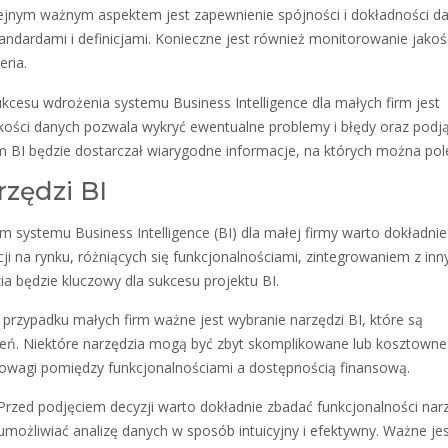
jnym ważnym aspektem jest zapewnienie spójności i dokładności da
ndardami i definicjami. Konieczne jest również monitorowanie jakoś
eria.
cesu wdrożenia systemu Business Intelligence dla małych firm jest
akości danych pozwala wykryć ewentualne problemy i błędy oraz podj
m BI będzie dostarczał wiarygodne informacje, na których można pol
zędzi BI
 systemu Business Intelligence (BI) dla małej firmy warto dokładnie
cji na rynku, różniących się funkcjonalnościami, zintegrowaniem z inn
 będzie kluczowy dla sukcesu projektu BI.
przypadku małych firm ważne jest wybranie narzędzi BI, które są
zeń. Niektóre narzędzia mogą być zbyt skomplikowane lub kosztowne
nowagi pomiędzy funkcjonalnościami a dostępnością finansową.
rzed podjęciem decyzji warto dokładnie zbadać funkcjonalności nar
umożliwiać analizę danych w sposób intuicyjny i efektywny. Ważne je