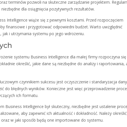
 oraz terminów pozwoli na skuteczne zarządzanie projektem. Regular
niezbędne dla osiągnięcia pozytywnych rezultatów.
s Intelligence wiąże się z pewnymi kosztami. Przed rozpoczęciem
oby finansowe i przygotować odpowiedni budżet. Warto uwzględnić
, jak i utrzymania systemu po jego wdrożeniu.
nych
żenie systemu Business Intelligence dla małej firmy rozpoczyna się
kładnie określić, jakie dane są niezbędne do analizy i raportowania, 
uczowym czynnikiem sukcesu jest oczyszczenie i standaryzacja dany
ć do błędnych wyników. Konieczne jest więc przeprowadzenie proc
yczących ich formatu.
m Business Intelligence był skuteczny, niezbędne jest ustalenie proc
alizowane, aby zapewnić ich aktualność i dokładność. Należy określić
ych oraz w jaki sposób będą one importowane do systemu.