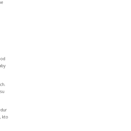
ne
 od
aby
ch.
esu
edur
, kto