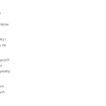
u
ników.
ty i
 się
jących
ne
wywalny
iem
ych