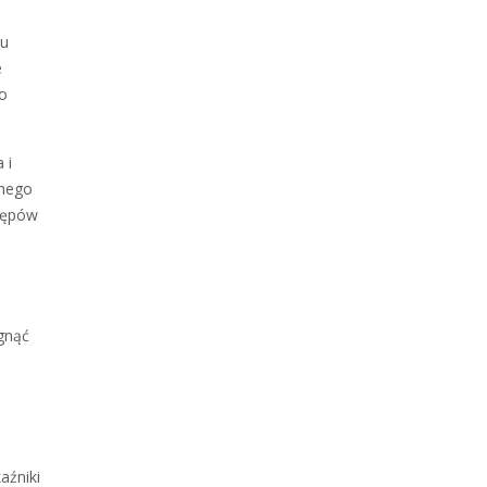
iu
e
co
 i
wnego
stępów
gnąć
aźniki