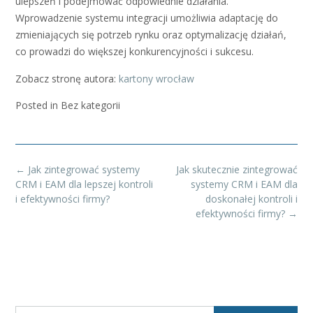
ulepszeń i podejmować odpowiednie działania.
Wprowadzenie systemu integracji umożliwia adaptację do
zmieniających się potrzeb rynku oraz optymalizację działań,
co prowadzi do większej konkurencyjności i sukcesu.
Zobacz stronę autora:
kartony wrocław
Posted in Bez kategorii
Post
←
Jak zintegrować systemy
Jak skutecznie zintegrować
navigation
CRM i EAM dla lepszej kontroli
systemy CRM i EAM dla
i efektywności firmy?
doskonałej kontroli i
efektywności firmy?
→